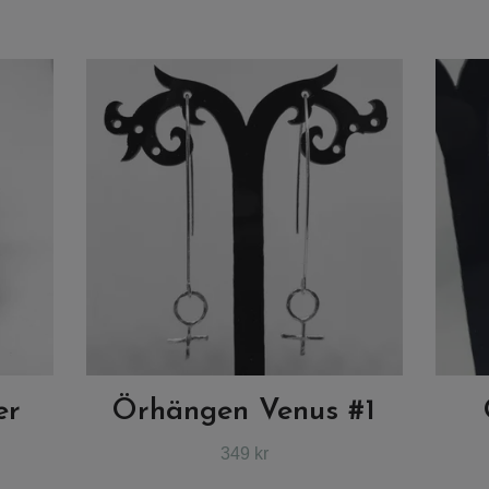
er
Örhängen Venus #1
349 kr