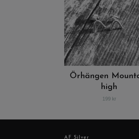
Örhängen Mount
high
199 kr
AF Silver