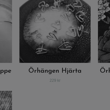
oppe
Örhängen Hjärta
Ör
229 kr