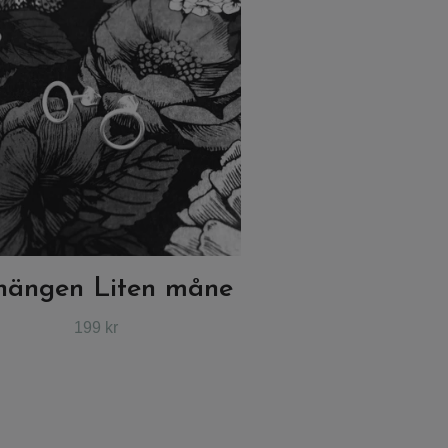
hängen Liten måne
199 kr