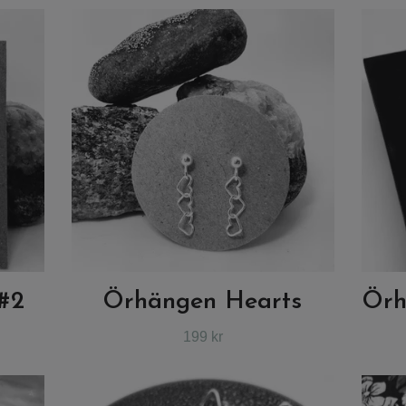
#2
Örhängen Hearts
Örh
199 kr