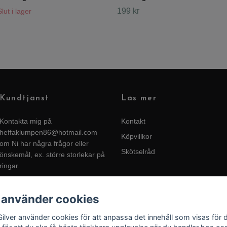
199 kr
Slut i lager
Kundtjänst
Läs mer
Kontakta mig på
Kontakt
heffaklumpen86@hotmail.com
Köpvillkor
om Ni har några frågor eller
Skötselråd
önskemål, ex. större storlekar på
ringar.
 använder cookies
Silver använder cookies för att anpassa det innehåll som visas för 