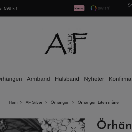
Sn
er 599 kr!
rhängen
Armband
Halsband
Nyheter
Konfirma
Hem
AF Silver
Örhängen
Örhängen Liten måne
Örhän