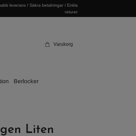
abb leverans / Säkra betalningar / Enkla
returer
Varukorg
tion
Berlocker
gen Liten