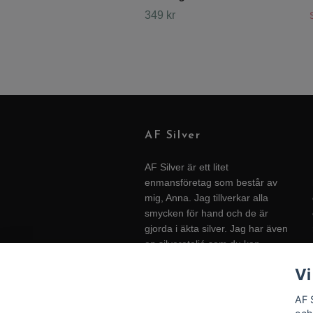
349 kr
AF Silver
AF Silver är ett litet
enmansföretag som består av
mig, Anna. Jag tillverkar alla
smycken för hand och de är
gjorda i äkta silver. Jag har även
en silverateljé som du kan
besöka hemma på gården i
Vi
Halland. För öppettider - se
Facebook/Instagram.
AF 