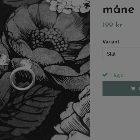
måne
199 kr
Variant
Slät
I lager