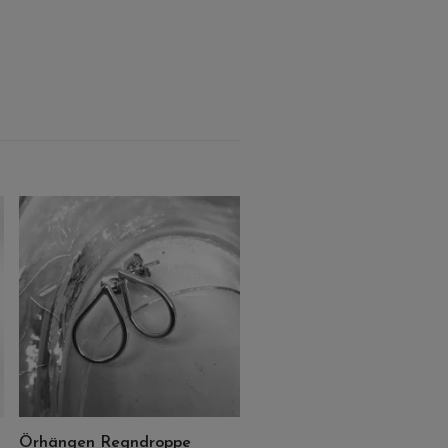
Örhängen Mountain high
199 kr
Örhängen Regndroppe