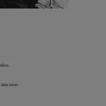
 Måne.
äkta silver.