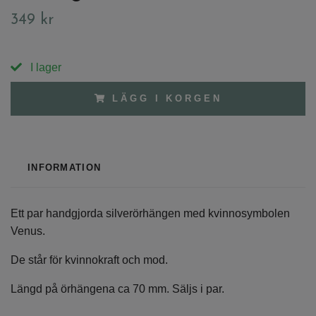
349 kr
I lager
LÄGG I KORGEN
INFORMATION
Ett par handgjorda silverörhängen med kvinnosymbolen
Venus.
De står för kvinnokraft och mod.
Längd på örhängena ca 70 mm. Säljs i par.