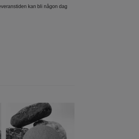
t leveranstiden kan bli någon dag
Ring med kula
249 kr