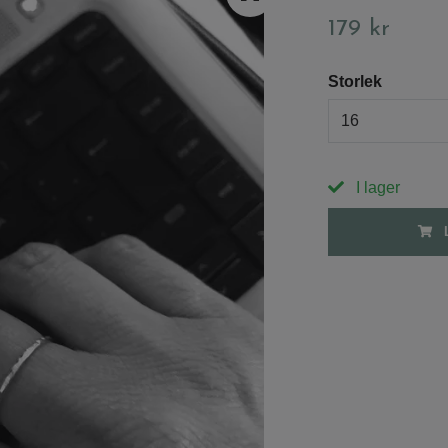
179 kr
Storlek
16
I lager