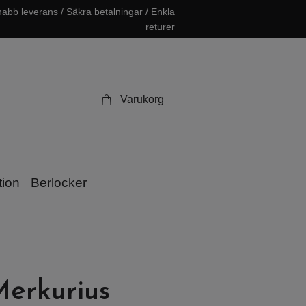
abb leverans / Säkra betalningar / Enkla
returer
Varukorg
tion
Berlocker
Merkurius