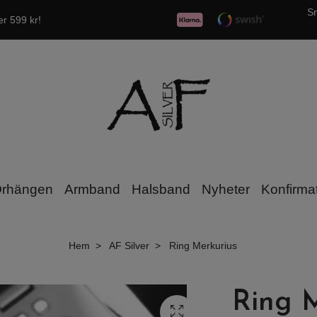
Sn
er 599 kr!
rhängen
Armband
Halsband
Nyheter
Konfirma
Hem
AF Silver
Ring Merkurius
Ring 