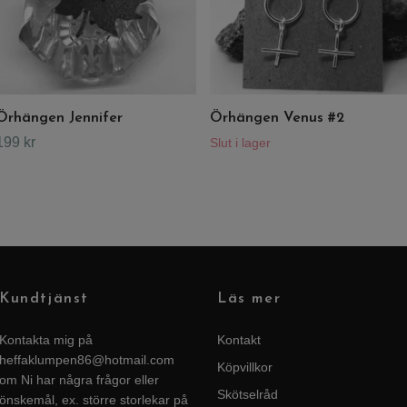
Örhängen Jennifer
Örhängen Venus #2
199 kr
Slut i lager
Kundtjänst
Läs mer
Kontakta mig på
Kontakt
heffaklumpen86@hotmail.com
Köpvillkor
om Ni har några frågor eller
Skötselråd
önskemål, ex. större storlekar på