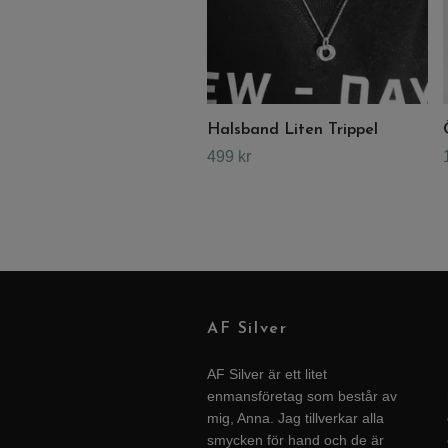
Halsband Liten Trippel
499 kr
AF Silver
AF Silver är ett litet
enmansföretag som består av
mig, Anna. Jag tillverkar alla
smycken för hand och de är