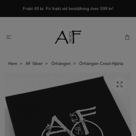
Frakt 49 kr. Fri frakt vid beställning över 599 kr!
Hem
AF Silver
Örhängen
Örhängen Creol-Hjärta