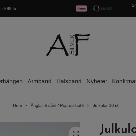
Sn
er 599 kr!
rhängen
Armband
Halsband
Nyheter
Konfirma
Hem
Änglar & sånt / Pop up-butik
Julkulor 10 st
Julkulo