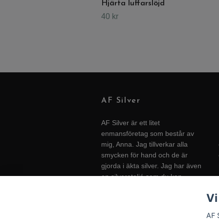
Hjärta luffarslöjd
40 kr
AF Silver
AF Silver är ett litet
enmansföretag som består av
mig, Anna. Jag tillverkar alla
smycken för hand och de är
gjorda i äkta silver. Jag har även
en silverateljé som du kan
besöka hemma på gården i
Vi
Halland. För öppettider - se
Facebook/Instagram.
AF 