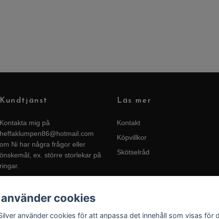
Kundtjänst
Läs mer
Kontakta mig på
Kontakt
heffaklumpen86@hotmail.com
Köpvillkor
om Ni har några frågor eller
Skötselråd
önskemål, ex. större storlekar på
ringar.
 använder cookies
Silver använder cookies för att anpassa det innehåll som visas för 