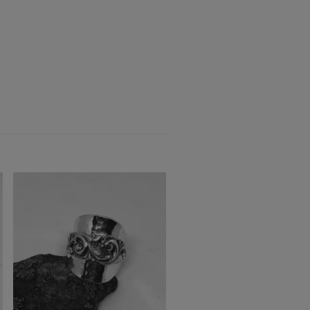
Ring 77
Slut i lager