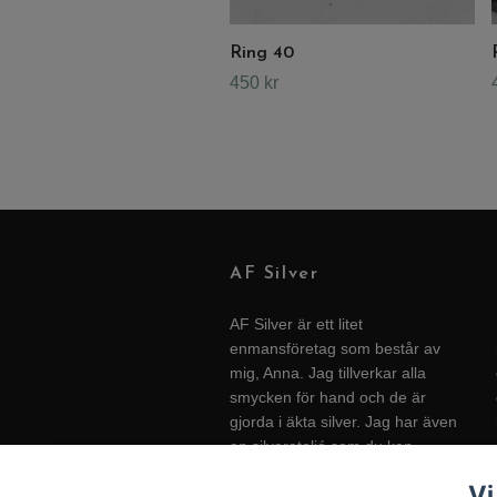
Ring 40
450 kr
AF Silver
AF Silver är ett litet
enmansföretag som består av
mig, Anna. Jag tillverkar alla
smycken för hand och de är
gjorda i äkta silver. Jag har även
en silverateljé som du kan
besöka hemma på gården i
Vi
Halland. För öppettider - se