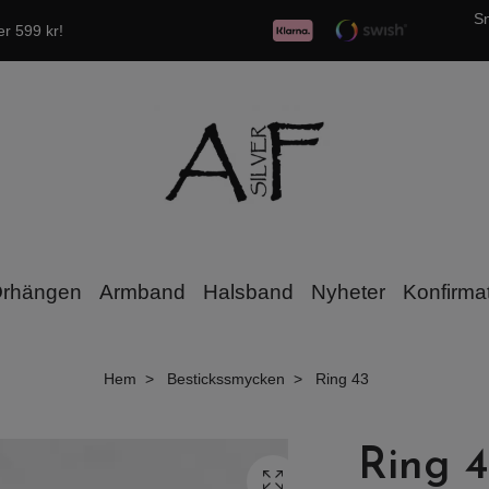
Sn
er 599 kr!
rhängen
Armband
Halsband
Nyheter
Konfirma
Hem
Bestickssmycken
Ring 43
Ring 4