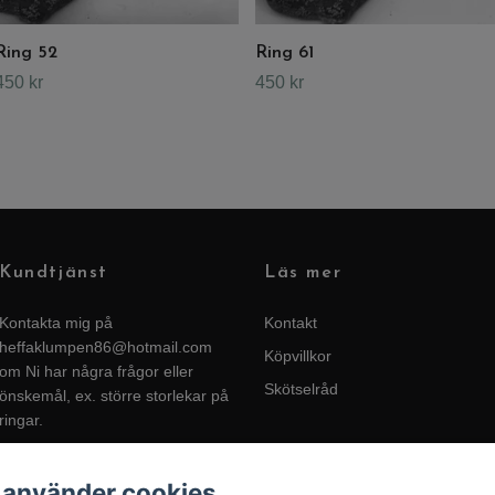
Ring 52
Ring 61
450 kr
450 kr
Kundtjänst
Läs mer
Kontakta mig på
Kontakt
heffaklumpen86@hotmail.com
Köpvillkor
om Ni har några frågor eller
Skötselråd
önskemål, ex. större storlekar på
ringar.
 använder cookies